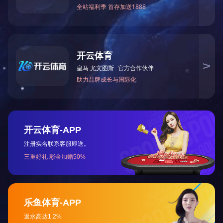
天目湖工业园区，占地面积近60余亩，具有较强的加工、制造
以及装备集成能力。
拥有H型钢门型自动埋弧焊接机、直线切割机、数控火焰
切割机、上辊万能式卷板机、压型板成型机、无气喷涂机、抛
丸机及各式电焊机、车床、钻床等加工设备。
主要承担集团公司拥有的专利专有设备及总承包系统中关
键设备的加工、制造及装配调试等。主要产品有EM型中速磨
煤机、高炉立式矿渣磨、电炉及炉外精炼设备、活性石灰中的
预热器、冷却器、套筒窑及除尘输灰设备、宝钢的设备及备件
等，年加工能力1万吨以上。
公司坚持为冶金工业服务的根本宗旨，自成立以来，已为
国内外冶金企业的基建、技改、维修和国产化项目提供了2万
多吨的设备、备件等。